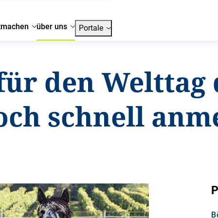
tmachen
über uns
Portale
ür den Welttag 
noch schnell anm
P
B