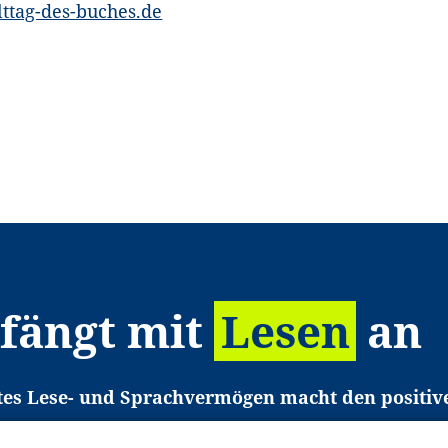
tag-des-buches.de
 fängt mit
Lesen
an
tes Lese- und Sprachvermögen macht den positiv
eichtert den Zugang zu Bildung und einem erfolgrei