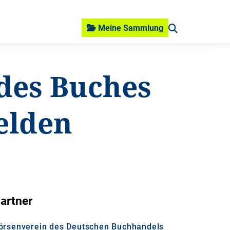
Meine Sammlung
des Buches
elden
artner
örsenverein des Deutschen Buchhandels