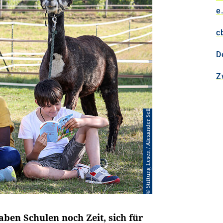
e.
c
D
Z
© Stiftung Lesen / Alexander Sell
aben Schulen noch Zeit, sich für