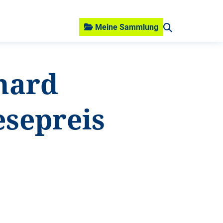
Meine Sammlung
hard
esepreis