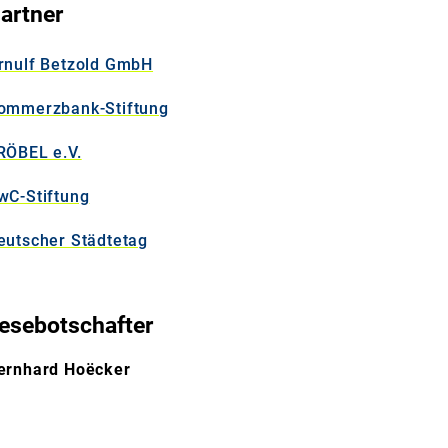
artner
rnulf Betzold GmbH
ommerzbank-Stiftung
RÖBEL e.V.
wC-Stiftung
eutscher Städtetag
esebotschafter
ernhard Hoëcker