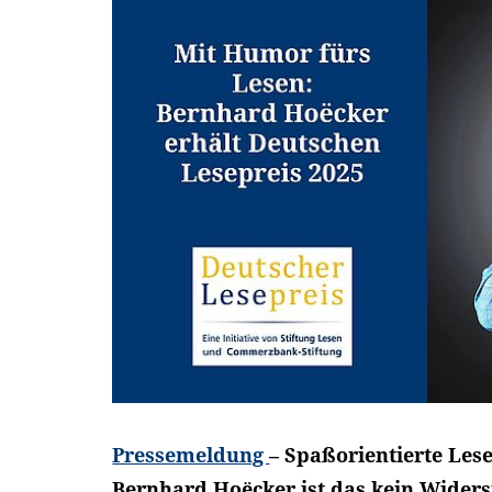
Pressemeldung
– Spaßorientierte Les
Bernhard Hoëcker ist das kein Widers