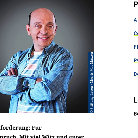
P
A
C
F
© Stiftung Lesen / Morris Mac Matzen
P
D
L
B
eförderung: Für
pruch. Mit viel Witz und guter