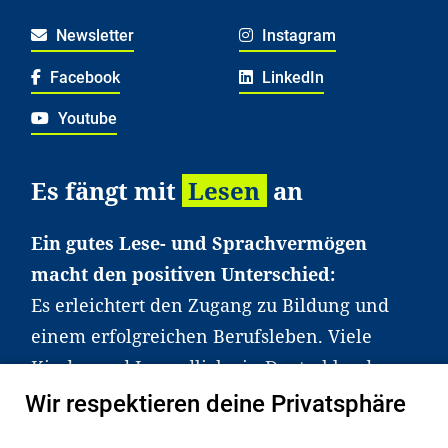
Newsletter
Instagram
Facebook
LinkedIn
Youtube
Es fängt mit
Lesen
an
Ein gutes Lese- und Sprachvermögen
macht den positiven Unterschied:
Es erleichtert den Zugang zu Bildung und
einem erfolgreichen Berufsleben. Viele
Kinder und Jugendliche in Deutschland
haben aber große Schwierigkeiten dabei.
Wir respektieren deine Privatsphäre
Unser Angebot richtet sich deshalb gezielt