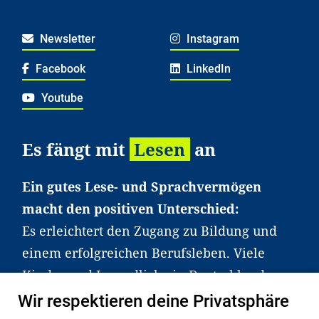
Newsletter
Instagram
Facebook
LinkedIn
Youtube
Es fängt mit
Lesen
an
Ein gutes Lese- und Sprachvermögen
macht den positiven Unterschied:
Es erleichtert den Zugang zu Bildung und
einem erfolgreichen Berufsleben. Viele
Kinder und Jugendliche in Deutschland
haben aber große Schwierigkeiten dabei.
Wir respektieren deine Privatsphäre
Unser Angebot richtet sich deshalb gezielt