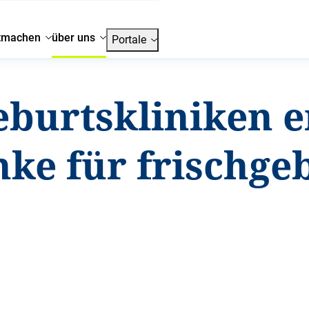
tmachen
über uns
Portale
eburtskliniken e
ke für frischge