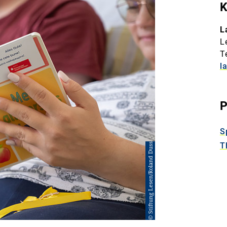
K
L
L
T
l
P
S
T
© Stiftung Lesen/Roland Duss