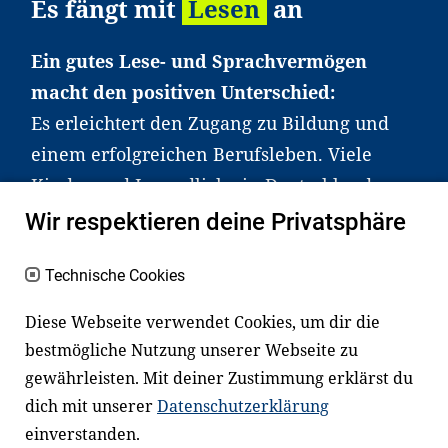
Es fängt mit
Lesen
an
Ein gutes Lese- und Sprachvermögen
macht den positiven Unterschied:
Es erleichtert den Zugang zu Bildung und
einem erfolgreichen Berufsleben. Viele
Kinder und Jugendliche in Deutschland
haben aber große Schwierigkeiten dabei.
Wir respektieren deine Privatsphäre
Unser Angebot richtet sich deshalb gezielt
an Familien sowie an Erzieher*innen,
Technische Cookies
Lehrer*innen und andere
Diese Webseite verwendet Cookies, um dir die
Fachexpert*innen. Dafür arbeiten wir eng
bestmögliche Nutzung unserer Webseite zu
mit Ministerien, wissenschaftlichen
gewährleisten. Mit deiner Zustimmung erklärst du
Einrichtungen, Verbänden, Unternehmen
dich mit unserer
Datenschutzerklärung
und anderen Stiftungen zusammen.
einverstanden.