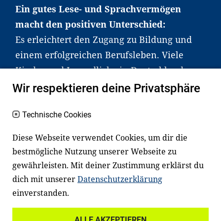
Ein gutes Lese- und Sprachvermögen
macht den positiven Unterschied:
Es erleichtert den Zugang zu Bildung und
einem erfolgreichen Berufsleben. Viele
Kinder und Jugendliche in Deutschland
haben aber große Schwierigkeiten dabei.
Wir respektieren deine Privatsphäre
Unser Angebot richtet sich deshalb gezielt
an Familien sowie an Erzieher*innen,
Technische Cookies
Lehrer*innen und andere
Diese Webseite verwendet Cookies, um dir die
Fachexpert*innen. Dafür arbeiten wir eng
bestmögliche Nutzung unserer Webseite zu
mit Ministerien, wissenschaftlichen
gewährleisten. Mit deiner Zustimmung erklärst du
Einrichtungen, Verbänden, Unternehmen
dich mit unserer
Datenschutzerklärung
und anderen Stiftungen zusammen.
einverstanden.
ALLE AKZEPTIEREN