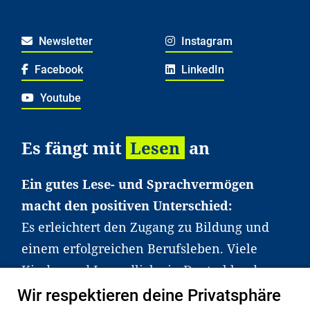
Newsletter
Instagram
Facebook
LinkedIn
Youtube
Es fängt mit
Lesen
an
Ein gutes Lese- und Sprachvermögen
macht den positiven Unterschied:
Es erleichtert den Zugang zu Bildung und
einem erfolgreichen Berufsleben. Viele
Kinder und Jugendliche in Deutschland
haben aber große Schwierigkeiten dabei.
Wir respektieren deine Privatsphäre