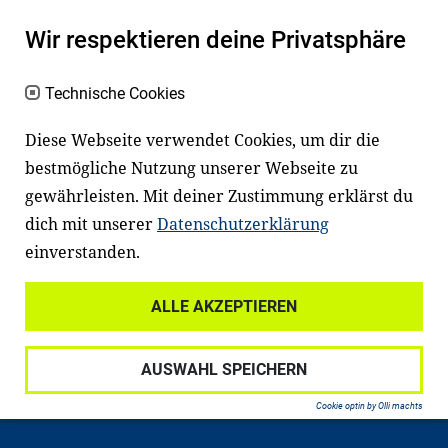
Kinder und Jugendliche in Deutschland
haben aber große Schwierigkeiten dabei.
Wir respektieren deine Privatsphäre
Unser Angebot richtet sich deshalb gezielt
an Familien sowie an Erzieher*innen,
Technische Cookies
Lehrer*innen und andere
Diese Webseite verwendet Cookies, um dir die
Fachexpert*innen. Dafür arbeiten wir eng
bestmögliche Nutzung unserer Webseite zu
mit Ministerien, wissenschaftlichen
gewährleisten. Mit deiner Zustimmung erklärst du
Einrichtungen, Verbänden, Unternehmen
dich mit unserer
Datenschutzerklärung
und anderen Stiftungen zusammen.
einverstanden.
ALLE AKZEPTIEREN
Widerrufsrecht
Datenschutz
AUSWAHL SPEICHERN
Haftungsausschluss
Impressum
Cookie optin by Olli machts