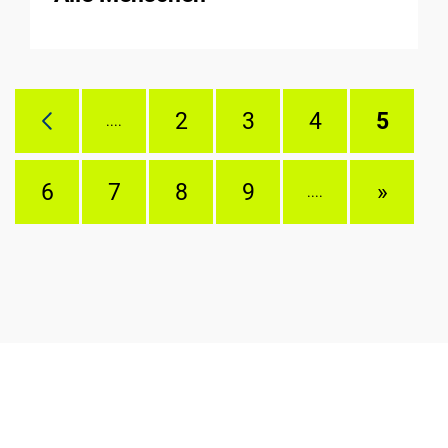
2
3
4
5
....
6
7
8
9
»
....