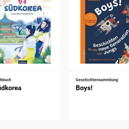
chbuch
Geschichtensammlung
üdkorea
Boys!