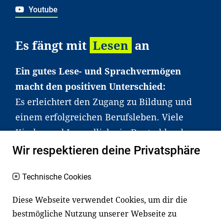
Youtube
Es fängt mit
Lesen
an
Ein gutes Lese- und Sprachvermögen
macht den positiven Unterschied:
Es erleichtert den Zugang zu Bildung und
einem erfolgreichen Berufsleben. Viele
Kinder und Jugendliche in Deutschland
haben aber große Schwierigkeiten dabei.
Wir respektieren deine Privatsphäre
Unser Angebot richtet sich deshalb gezielt
an Familien sowie an Erzieher*innen,
Technische Cookies
Lehrer*innen und andere
Diese Webseite verwendet Cookies, um dir die
Fachexpert*innen. Dafür arbeiten wir eng
bestmögliche Nutzung unserer Webseite zu