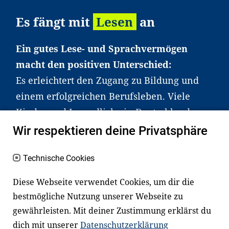
Es fängt mit
Lesen
an
Ein gutes Lese- und Sprachvermögen
macht den positiven Unterschied:
Es erleichtert den Zugang zu Bildung und
einem erfolgreichen Berufsleben. Viele
Kinder und Jugendliche in Deutschland
haben aber große Schwierigkeiten dabei.
Wir respektieren deine Privatsphäre
Unser Angebot richtet sich deshalb gezielt
an Familien sowie an Erzieher*innen,
Technische Cookies
Lehrer*innen und andere
Diese Webseite verwendet Cookies, um dir die
Fachexpert*innen. Dafür arbeiten wir eng
bestmögliche Nutzung unserer Webseite zu
mit Ministerien, wissenschaftlichen
gewährleisten. Mit deiner Zustimmung erklärst du
Einrichtungen, Verbänden, Unternehmen
dich mit unserer
Datenschutzerklärung