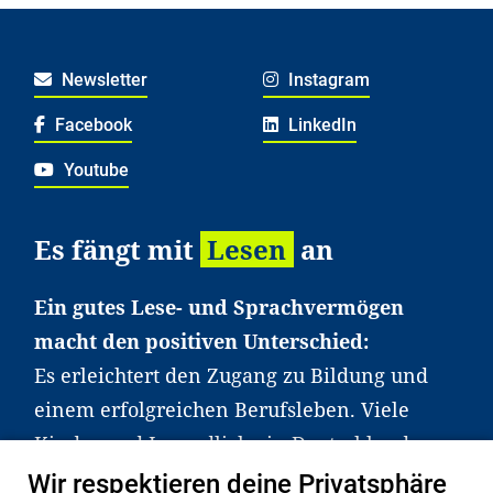
Newsletter
Instagram
Facebook
LinkedIn
Youtube
Es fängt mit
Lesen
an
Ein gutes Lese- und Sprachvermögen
macht den positiven Unterschied:
Es erleichtert den Zugang zu Bildung und
einem erfolgreichen Berufsleben. Viele
Kinder und Jugendliche in Deutschland
haben aber große Schwierigkeiten dabei.
Wir respektieren deine Privatsphäre