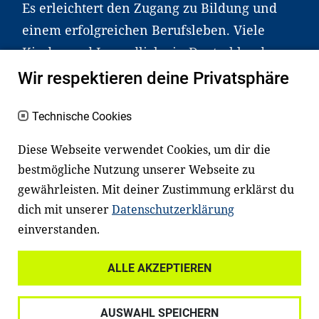
Es erleichtert den Zugang zu Bildung und
einem erfolgreichen Berufsleben. Viele
Kinder und Jugendliche in Deutschland
haben aber große Schwierigkeiten dabei.
Wir respektieren deine Privatsphäre
Unser Angebot richtet sich deshalb gezielt
an Familien sowie an Erzieher*innen,
Technische Cookies
Lehrer*innen und andere
Diese Webseite verwendet Cookies, um dir die
Fachexpert*innen. Dafür arbeiten wir eng
bestmögliche Nutzung unserer Webseite zu
mit Ministerien, wissenschaftlichen
gewährleisten. Mit deiner Zustimmung erklärst du
Einrichtungen, Verbänden, Unternehmen
dich mit unserer
Datenschutzerklärung
und anderen Stiftungen zusammen.
einverstanden.
ALLE AKZEPTIEREN
Widerrufsrecht
Datenschutz
AUSWAHL SPEICHERN