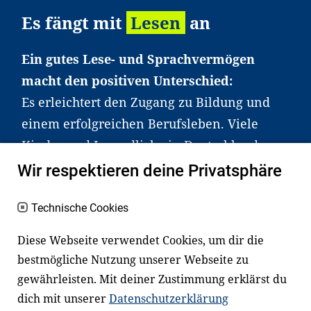
Es fängt mit
Lesen
an
Ein gutes Lese- und Sprachvermögen
macht den positiven Unterschied:
Es erleichtert den Zugang zu Bildung und
einem erfolgreichen Berufsleben. Viele
Kinder und Jugendliche in Deutschland
haben aber große Schwierigkeiten dabei.
Wir respektieren deine Privatsphäre
Unser Angebot richtet sich deshalb gezielt
an Familien sowie an Erzieher*innen,
Technische Cookies
Lehrer*innen und andere
Diese Webseite verwendet Cookies, um dir die
Fachexpert*innen. Dafür arbeiten wir eng
bestmögliche Nutzung unserer Webseite zu
mit Ministerien, wissenschaftlichen
gewährleisten. Mit deiner Zustimmung erklärst du
Einrichtungen, Verbänden, Unternehmen
dich mit unserer
Datenschutzerklärung