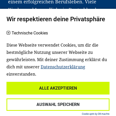
einem erfolgreichen Berufsleben. Viele
Kinder und Jugendliche in Deutschland
haben aber große Schwierigkeiten dabei.
Wir respektieren deine Privatsphäre
Unser Angebot richtet sich deshalb gezielt
an Familien sowie an Erzieher*innen,
Technische Cookies
Lehrer*innen und andere
Diese Webseite verwendet Cookies, um dir die
Fachexpert*innen. Dafür arbeiten wir eng
bestmögliche Nutzung unserer Webseite zu
mit Ministerien, wissenschaftlichen
gewährleisten. Mit deiner Zustimmung erklärst du
Einrichtungen, Verbänden, Unternehmen
dich mit unserer
Datenschutzerklärung
und anderen Stiftungen zusammen.
einverstanden.
ALLE AKZEPTIEREN
Widerrufsrecht
Datenschutz
AUSWAHL SPEICHERN
Haftungsausschluss
Impressum
Cookie optin by Olli machts