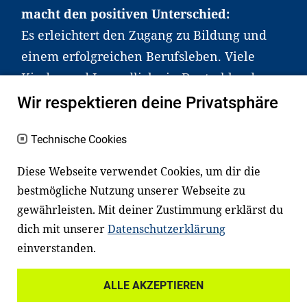
macht den positiven Unterschied:
Es erleichtert den Zugang zu Bildung und
einem erfolgreichen Berufsleben. Viele
Kinder und Jugendliche in Deutschland
haben aber große Schwierigkeiten dabei.
Wir respektieren deine Privatsphäre
Unser Angebot richtet sich deshalb gezielt
an Familien sowie an Erzieher*innen,
Technische Cookies
Lehrer*innen und andere
Diese Webseite verwendet Cookies, um dir die
Fachexpert*innen. Dafür arbeiten wir eng
bestmögliche Nutzung unserer Webseite zu
mit Ministerien, wissenschaftlichen
gewährleisten. Mit deiner Zustimmung erklärst du
Einrichtungen, Verbänden, Unternehmen
dich mit unserer
Datenschutzerklärung
und anderen Stiftungen zusammen.
einverstanden.
ALLE AKZEPTIEREN