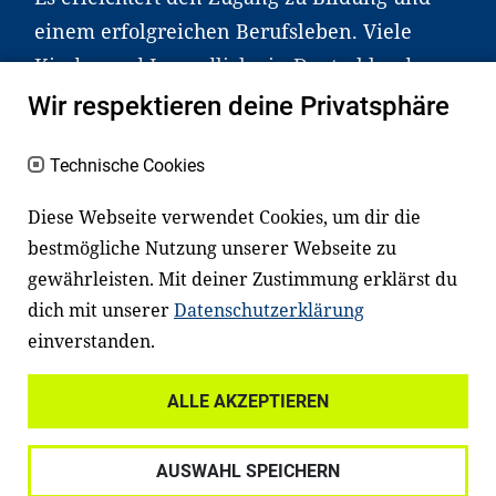
einem erfolgreichen Berufsleben. Viele
Kinder und Jugendliche in Deutschland
haben aber große Schwierigkeiten dabei.
Wir respektieren deine Privatsphäre
Unser Angebot richtet sich deshalb gezielt
an Familien sowie an Erzieher*innen,
Technische Cookies
Lehrer*innen und andere
Diese Webseite verwendet Cookies, um dir die
Fachexpert*innen. Dafür arbeiten wir eng
bestmögliche Nutzung unserer Webseite zu
mit Ministerien, wissenschaftlichen
gewährleisten. Mit deiner Zustimmung erklärst du
Einrichtungen, Verbänden, Unternehmen
dich mit unserer
Datenschutzerklärung
und anderen Stiftungen zusammen.
einverstanden.
ALLE AKZEPTIEREN
Widerrufsrecht
Datenschutz
AUSWAHL SPEICHERN