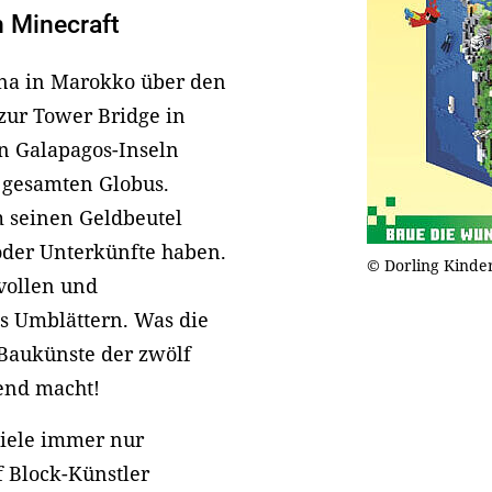
n Minecraft
na in Marokko über den
zur Tower Bridge in
n Galapagos-Inseln
 gesamten Globus.
 seinen Geldbeutel
 oder Unterkünfte haben.
© Dorling Kinde
vollen und
s Umblättern. Was die
Baukünste der zwölf
kend macht!
piele immer nur
f Block-Künstler