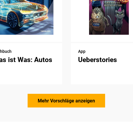
chbuch
App
s ist Was: Autos
Ueberstories
Mehr Vorschläge anzeigen