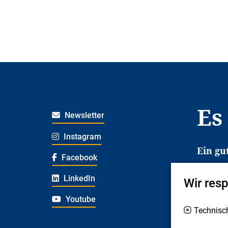
Es
Newsletter
Instagram
Ein gu
Facebook
Es erl
LinkedIn
Wir res
Jugend
deshal
Youtube
Technisc
Fachex