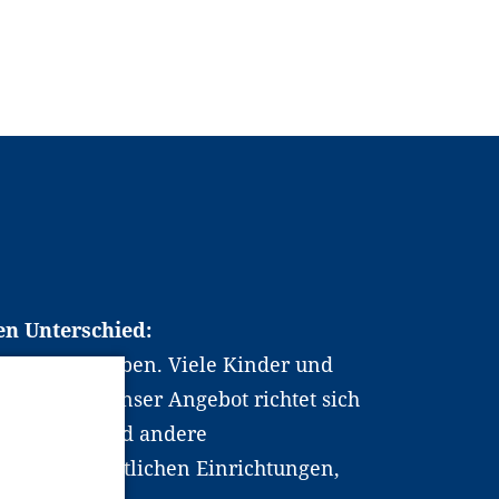
en Unterschied:
chen Berufsleben. Viele Kinder und
ten dabei. Unser Angebot richtet sich
hrer*innen und andere
, wissenschaftlichen Einrichtungen,