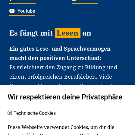
Youtube
Es fängt mit
Lesen
an
Ein gutes Lese- und Sprachvermögen
macht den positiven Unterschied:
Es erleichtert den Zugang zu Bildung und
einem erfolgreichen Berufsleben. Viele
Kinder und Jugendliche in Deutschland
haben aber große Schwierigkeiten dabei.
Wir respektieren deine Privatsphäre
Unser Angebot richtet sich deshalb gezielt
an Familien sowie an Erzieher*innen,
Technische Cookies
Lehrer*innen und andere
Diese Webseite verwendet Cookies, um dir die
Fachexpert*innen. Dafür arbeiten wir eng