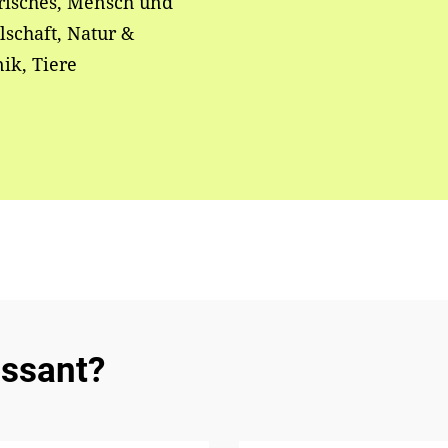
risches, Mensch und
lschaft, Natur &
ik, Tiere
essant?