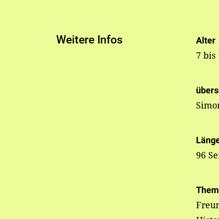
Weitere Infos
Alter
7 bis
übers
Simo
Läng
96 Se
Them
Freun