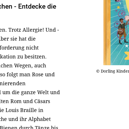
hen - Entdecke die
n. Trotz Allergie! Und -
ber sie hat die
forderung nicht
ation zu besitzen.
lichen Wegen, auch
© Dorling Kinde
so folgt man Rose und
inierenden
d um die ganze Welt und
lten Rom und Cäsars
e Louis Braille in
che und ihr Alphabet
 Bienen durch Tänze bis