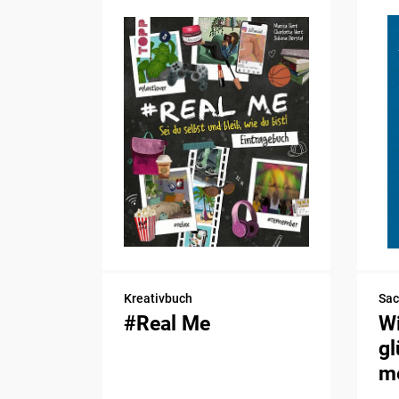
Kreativbuch
Sa
#Real Me
Wi
gl
me