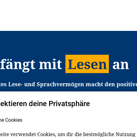
 fängt mit
Lesen
an
tes Lese- und Sprachvermögen macht den positiv
eichtert den Zugang zu Bildung und einem erfolgrei
pektieren deine Privatsphäre
liche in Deutschland haben aber große Schwierigkei
b gezielt an Familien sowie an Erzieher*innen, Le
he Cookies
pert*innen. Dafür arbeiten wir eng mit Ministerien
den, Unternehmen und anderen Stiftungen zusam
eite verwendet Cookies, um dir die bestmögliche Nutzung