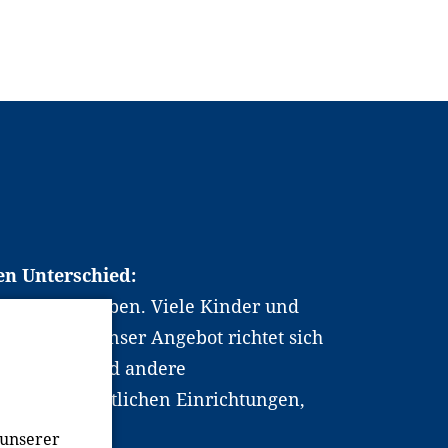
en Unterschied:
chen Berufsleben. Viele Kinder und
ten dabei. Unser Angebot richtet sich
hrer*innen und andere
, wissenschaftlichen Einrichtungen,
men.
 unserer