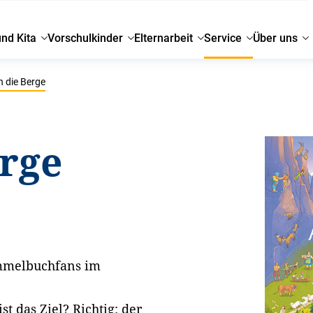
und Kita
Vorschulkinder
Elternarbeit
Service
Über uns
n die Berge
erge
immelbuchfans im
st das Ziel? Richtig: der