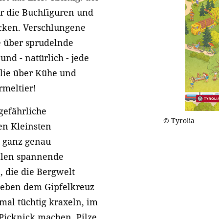
r die Buchfiguren und
ecken. Verschlungene
e über sprudelnde
und - natürlich - jede
ilie über Kühe und
rmeltier!
gefährliche
© Tyrolia
en Kleinsten
 ganz genau
ielen spannende
, die die Bergwelt
 neben dem Gipfelkreuz
tmal tüchtig kraxeln, im
 Picknick machen, Pilze