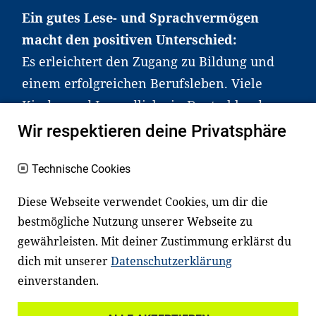
Ein gutes Lese- und Sprachvermögen
macht den positiven Unterschied:
Es erleichtert den Zugang zu Bildung und
einem erfolgreichen Berufsleben. Viele
Kinder und Jugendliche in Deutschland
haben aber große Schwierigkeiten dabei.
Wir respektieren deine Privatsphäre
Unser Angebot richtet sich deshalb gezielt
an Familien sowie an Erzieher*innen,
Technische Cookies
Lehrer*innen und andere
Diese Webseite verwendet Cookies, um dir die
Fachexpert*innen. Dafür arbeiten wir eng
bestmögliche Nutzung unserer Webseite zu
mit Ministerien, wissenschaftlichen
gewährleisten. Mit deiner Zustimmung erklärst du
Einrichtungen, Verbänden, Unternehmen
dich mit unserer
Datenschutzerklärung
und anderen Stiftungen zusammen.
einverstanden.