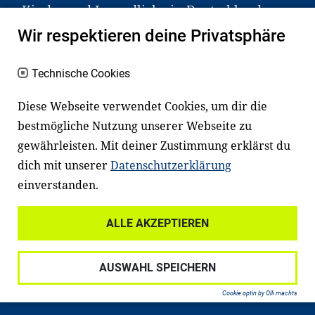
Kinder und Jugendliche in Deutschland
haben aber große Schwierigkeiten dabei.
Wir respektieren deine Privatsphäre
Unser Angebot richtet sich deshalb gezielt
an Familien sowie an Erzieher*innen,
Technische Cookies
Lehrer*innen und andere
Diese Webseite verwendet Cookies, um dir die
Fachexpert*innen. Dafür arbeiten wir eng
bestmögliche Nutzung unserer Webseite zu
mit Ministerien, wissenschaftlichen
gewährleisten. Mit deiner Zustimmung erklärst du
Einrichtungen, Verbänden, Unternehmen
dich mit unserer
Datenschutzerklärung
und anderen Stiftungen zusammen.
einverstanden.
ALLE AKZEPTIEREN
Widerrufsrecht
Datenschutz
AUSWAHL SPEICHERN
Haftungsausschluss
Impressum
Cookie optin by Olli machts