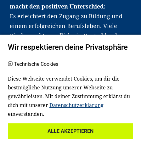
macht den positiven Unterschied:
Es erleichtert den Zugang zu Bildung und
einem erfolgreichen Berufsleben. Viele
Kinder und Jugendliche in Deutschland
haben aber große Schwierigkeiten dabei.
Wir respektieren deine Privatsphäre
Unser Angebot richtet sich deshalb gezielt
an Familien sowie an Erzieher*innen,
Technische Cookies
Lehrer*innen und andere
Diese Webseite verwendet Cookies, um dir die
Fachexpert*innen. Dafür arbeiten wir eng
bestmögliche Nutzung unserer Webseite zu
mit Ministerien, wissenschaftlichen
gewährleisten. Mit deiner Zustimmung erklärst du
Einrichtungen, Verbänden, Unternehmen
dich mit unserer
Datenschutzerklärung
und anderen Stiftungen zusammen.
einverstanden.
ALLE AKZEPTIEREN