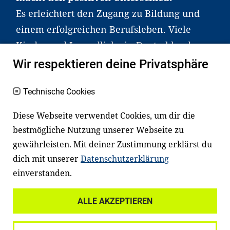
Es erleichtert den Zugang zu Bildung und
einem erfolgreichen Berufsleben. Viele
Kinder und Jugendliche in Deutschland
haben aber große Schwierigkeiten dabei.
Wir respektieren deine Privatsphäre
Unser Angebot richtet sich deshalb gezielt
an Familien sowie an Erzieher*innen,
Technische Cookies
Lehrer*innen und andere
Diese Webseite verwendet Cookies, um dir die
Fachexpert*innen. Dafür arbeiten wir eng
bestmögliche Nutzung unserer Webseite zu
mit Ministerien, wissenschaftlichen
gewährleisten. Mit deiner Zustimmung erklärst du
Einrichtungen, Verbänden, Unternehmen
dich mit unserer
Datenschutzerklärung
und anderen Stiftungen zusammen.
einverstanden.
ALLE AKZEPTIEREN