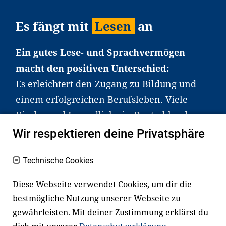
Es fängt mit
Lesen
an
Ein gutes Lese- und Sprachvermögen
macht den positiven Unterschied:
Es erleichtert den Zugang zu Bildung und
einem erfolgreichen Berufsleben. Viele
Kinder und Jugendliche in Deutschland
haben aber große Schwierigkeiten dabei.
Wir respektieren deine Privatsphäre
Unser Angebot richtet sich deshalb gezielt
an Familien sowie an Erzieher*innen,
Technische Cookies
Lehrer*innen und andere
Diese Webseite verwendet Cookies, um dir die
Fachexpert*innen. Dafür arbeiten wir eng
bestmögliche Nutzung unserer Webseite zu
mit Ministerien, wissenschaftlichen
gewährleisten. Mit deiner Zustimmung erklärst du
Einrichtungen, Verbänden, Unternehmen