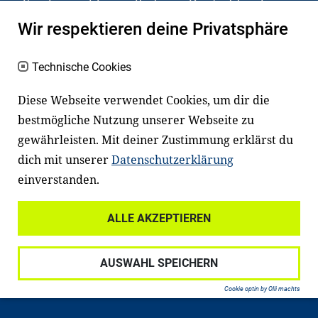
Kinder und Jugendliche in Deutschland
haben aber große Schwierigkeiten dabei.
Wir respektieren deine Privatsphäre
Unser Angebot richtet sich deshalb gezielt
an Familien sowie an Erzieher*innen,
Technische Cookies
Lehrer*innen und andere
Diese Webseite verwendet Cookies, um dir die
Fachexpert*innen. Dafür arbeiten wir eng
bestmögliche Nutzung unserer Webseite zu
mit Ministerien, wissenschaftlichen
gewährleisten. Mit deiner Zustimmung erklärst du
Einrichtungen, Verbänden, Unternehmen
dich mit unserer
Datenschutzerklärung
und anderen Stiftungen zusammen.
einverstanden.
ALLE AKZEPTIEREN
Widerrufsrecht
Datenschutz
AUSWAHL SPEICHERN
Haftungsausschluss
Impressum
Cookie optin by Olli machts