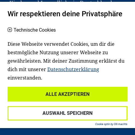
Kinder und Jugendliche in Deutschland
haben aber große Schwierigkeiten dabei.
Wir respektieren deine Privatsphäre
Unser Angebot richtet sich deshalb gezielt
an Familien sowie an Erzieher*innen,
Technische Cookies
Lehrer*innen und andere
Diese Webseite verwendet Cookies, um dir die
Fachexpert*innen. Dafür arbeiten wir eng
bestmögliche Nutzung unserer Webseite zu
mit Ministerien, wissenschaftlichen
gewährleisten. Mit deiner Zustimmung erklärst du
Einrichtungen, Verbänden, Unternehmen
dich mit unserer
Datenschutzerklärung
und anderen Stiftungen zusammen.
einverstanden.
ALLE AKZEPTIEREN
Widerrufsrecht
Datenschutz
AUSWAHL SPEICHERN
Haftungsausschluss
Impressum
Cookie optin by Olli machts