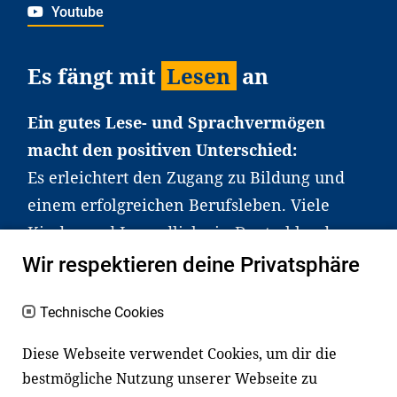
Youtube
Es fängt mit
Lesen
an
Ein gutes Lese- und Sprachvermögen
macht den positiven Unterschied:
Es erleichtert den Zugang zu Bildung und
einem erfolgreichen Berufsleben. Viele
Kinder und Jugendliche in Deutschland
haben aber große Schwierigkeiten dabei.
Wir respektieren deine Privatsphäre
Unser Angebot richtet sich deshalb gezielt
an Familien sowie an Erzieher*innen,
Technische Cookies
Lehrer*innen und andere
Diese Webseite verwendet Cookies, um dir die
Fachexpert*innen. Dafür arbeiten wir eng
bestmögliche Nutzung unserer Webseite zu