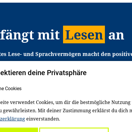
 fängt mit
Lesen
an
tes Lese- und Sprachvermögen macht den positiv
eichtert den Zugang zu Bildung und einem erfolgrei
pektieren deine Privatsphäre
liche in Deutschland haben aber große Schwierigkei
b gezielt an Familien sowie an Erzieher*innen, Le
he Cookies
pert*innen. Dafür arbeiten wir eng mit Ministerien
den, Unternehmen und anderen Stiftungen zusam
eite verwendet Cookies, um dir die bestmögliche Nutzung
u gewährleisten. Mit deiner Zustimmung erklärst du dich 
zerklärung
einverstanden.