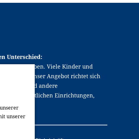
en Unterschied:
chen Berufsleben. Viele Kinder und
ten dabei. Unser Angebot richtet sich
hrer*innen und andere
, wissenschaftlichen Einrichtungen,
men.
 unserer
mit unserer