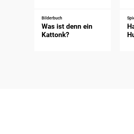
Bilderbuch
Spi
Was ist denn ein
H
Kattonk?
H