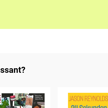
essant?