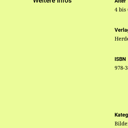
Weitere Infos
Alter
4 bis
Verla
Herd
ISBN
978-3
Kateg
Bild