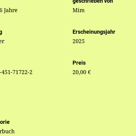
geschrieben von
 6 Jahre
Mim
g
Erscheinungsjahr
er
2025
Preis
-451-71722-2
20,00 €
orie
erbuch