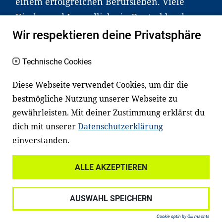
einem erfolgreichen Berufsleben. Viele
Kinder und Jugendliche in Deutschland
haben aber große Schwierigkeiten dabei.
Wir respektieren deine Privatsphäre
Unser Angebot richtet sich deshalb gezielt
an Familien sowie an Erzieher*innen,
Technische Cookies
Lehrer*innen und andere
Diese Webseite verwendet Cookies, um dir die
Fachexpert*innen. Dafür arbeiten wir eng
bestmögliche Nutzung unserer Webseite zu
mit Ministerien, wissenschaftlichen
gewährleisten. Mit deiner Zustimmung erklärst du
Einrichtungen, Verbänden, Unternehmen
dich mit unserer
Datenschutzerklärung
und anderen Stiftungen zusammen.
einverstanden.
ALLE AKZEPTIEREN
Widerrufsrecht
Datenschutz
AUSWAHL SPEICHERN
Haftungsausschluss
Impressum
Cookie optin by Olli machts