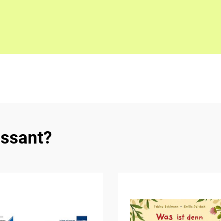
essant?