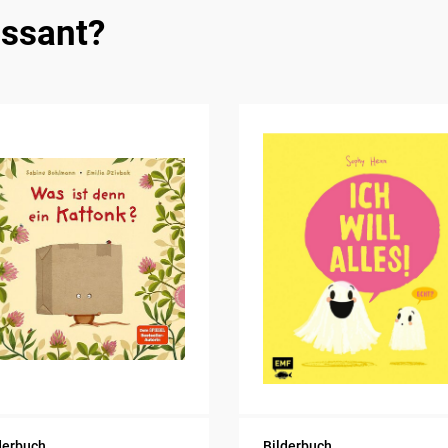
essant?
derbuch
Bilderbuch