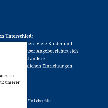
en Unterschied:
chen Berufsleben. Viele Kinder und
ten dabei. Unser Angebot richtet sich
hrer*innen und andere
, wissenschaftlichen Einrichtungen,
men.
 unserer
mit unserer
tafachkräfte
Für Lehrkräfte