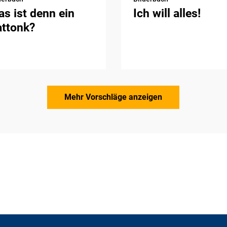
s ist denn ein
Ich will alles!
attonk?
Mehr Vorschläge anzeigen