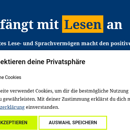
 fängt mit
Lesen
an
tes Lese- und Sprachvermögen macht den positiv
eichtert den Zugang zu Bildung und einem erfolgrei
pektieren deine Privatsphäre
liche in Deutschland haben aber große Schwierigkei
b gezielt an Familien sowie an Erzieher*innen, Le
he Cookies
pert*innen. Dafür arbeiten wir eng mit Ministerien
den, Unternehmen und anderen Stiftungen zusam
eite verwendet Cookies, um dir die bestmögliche Nutzung
u gewährleisten. Mit deiner Zustimmung erklärst du dich 
zerklärung
einverstanden.
Über uns
Kontakt
Spenden
Für Familien
Für Ki
AKZEPTIEREN
AUSWAHL SPEICHERN