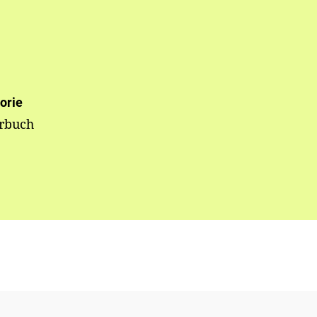
orie
erbuch