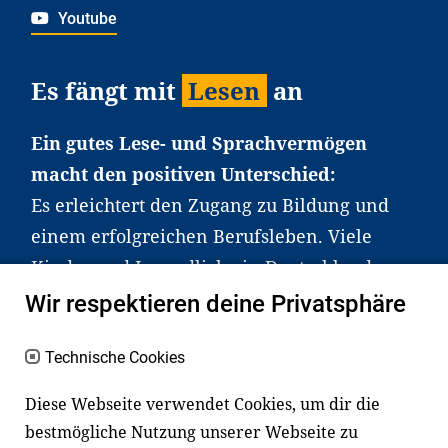
Youtube
Es fängt mit
Lesen
an
Ein gutes Lese- und Sprachvermögen
macht den positiven Unterschied:
Es erleichtert den Zugang zu Bildung und
einem erfolgreichen Berufsleben. Viele
Kinder und Jugendliche in Deutschland
haben aber große Schwierigkeiten dabei.
Wir respektieren deine Privatsphäre
Unser Angebot richtet sich deshalb gezielt
an Familien sowie an Erzieher*innen,
Technische Cookies
Lehrer*innen und andere
Diese Webseite verwendet Cookies, um dir die
Fachexpert*innen. Dafür arbeiten wir eng
bestmögliche Nutzung unserer Webseite zu