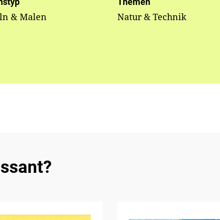
nstyp
Themen
eln & Malen
Natur & Technik
essant?