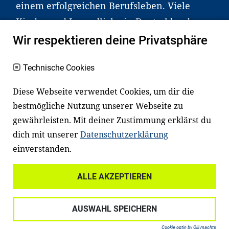
einem erfolgreichen Berufsleben. Viele
Kinder und Jugendliche in Deutschland
haben aber große Schwierigkeiten dabei.
Wir respektieren deine Privatsphäre
Unser Angebot richtet sich deshalb gezielt
an Familien sowie an Erzieher*innen,
Technische Cookies
Lehrer*innen und andere
Diese Webseite verwendet Cookies, um dir die
Fachexpert*innen. Dafür arbeiten wir eng
bestmögliche Nutzung unserer Webseite zu
mit Ministerien, wissenschaftlichen
gewährleisten. Mit deiner Zustimmung erklärst du
Einrichtungen, Verbänden, Unternehmen
dich mit unserer
Datenschutzerklärung
und anderen Stiftungen zusammen.
einverstanden.
ALLE AKZEPTIEREN
Widerrufsrecht
Datenschutz
AUSWAHL SPEICHERN
Haftungsausschluss
Impressum
Cookie optin by Olli machts