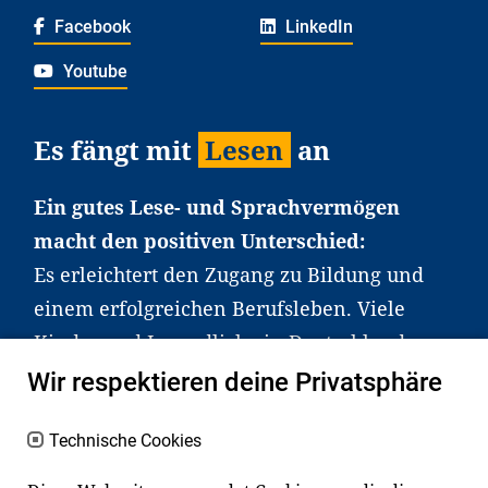
Facebook
LinkedIn
Youtube
Es fängt mit
Lesen
an
Ein gutes Lese- und Sprachvermögen
macht den positiven Unterschied:
Es erleichtert den Zugang zu Bildung und
einem erfolgreichen Berufsleben. Viele
Kinder und Jugendliche in Deutschland
haben aber große Schwierigkeiten dabei.
Wir respektieren deine Privatsphäre
Unser Angebot richtet sich deshalb gezielt
an Familien sowie an Erzieher*innen,
Technische Cookies
Lehrer*innen und andere