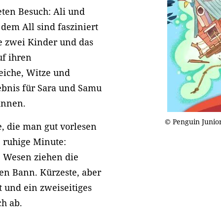
en Besuch: Ali und
dem All sind fasziniert
 zwei Kinder und das
uf ihren
eiche, Witze und
lebnis für Sara und Samu
innen.
© Penguin Junio
, die man gut vorlesen
e ruhige Minute:
e Wesen ziehen die
en Bann. Kürzeste, aber
t und ein zweiseitiges
h ab.