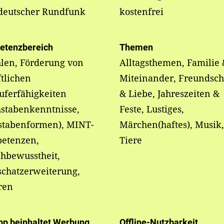
deutscher Rundfunk
kostenfrei
etenzbereich
Themen
len, Förderung von
Alltagsthemen, Familie 
ftlichen
Miteinander, Freundsch
uferfähigkeiten
& Liebe, Jahreszeiten &
hstabenkenntnisse,
Feste, Lustiges,
stabenformen), MINT-
Märchen(haftes), Musik,
etenzen,
Tiere
hbewusstheit,
schatzerweiterung,
ren
pp beinhaltet Werbung
Offline-Nutzbarkeit