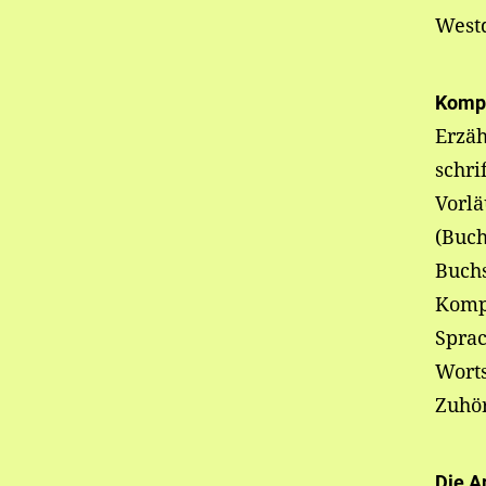
West
Komp
Erzäh
schri
Vorlä
(Buc
Buch
Komp
Sprac
Wort
Zuhö
Die A