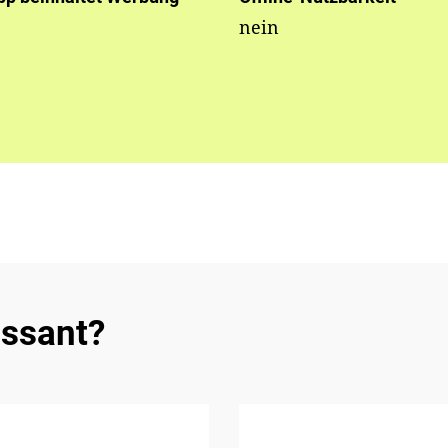
nein
essant?