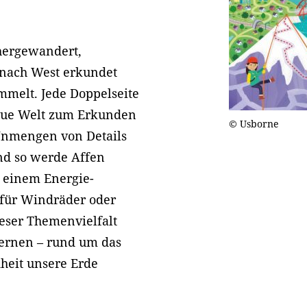
ergewandert,
 nach West erkundet
mmelt. Jede Doppelseite
 neue Welt zum Erkunden
© Usborne
 Unmengen von Details
d so werde Affen
r einem Energie-
 für Windräder oder
eser Themenvielfalt
lernen – rund um das
heit unsere Erde