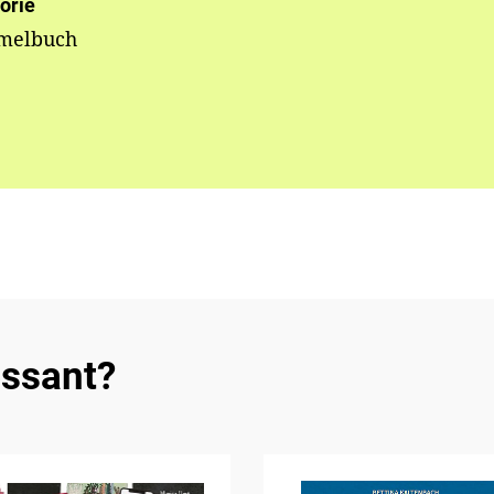
orie
elbuch
essant?