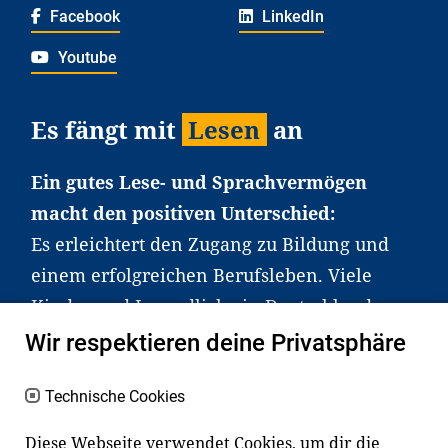
Facebook
LinkedIn
Youtube
Es fängt mit
Lesen
an
Ein gutes Lese- und Sprachvermögen
macht den positiven Unterschied:
Es erleichtert den Zugang zu Bildung und
einem erfolgreichen Berufsleben. Viele
Kinder und Jugendliche in Deutschland
haben aber große Schwierigkeiten dabei.
Wir respektieren deine Privatsphäre
Unser Angebot richtet sich deshalb gezielt
an Familien sowie an Erzieher*innen,
Technische Cookies
Lehrer*innen und andere
Diese Webseite verwendet Cookies, um dir die