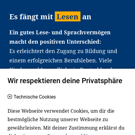
Es fängt mit
Lesen
an
Ein gutes Lese- und Sprachvermögen
macht den positiven Unterschied:
Es erleichtert den Zugang zu Bildung und
einem erfolgreichen Berufsleben. Viele
Kinder und Jugendliche in Deutschland
haben aber große Schwierigkeiten dabei.
Wir respektieren deine Privatsphäre
Unser Angebot richtet sich deshalb gezielt
an Familien sowie an Erzieher*innen,
Technische Cookies
Lehrer*innen und andere
Diese Webseite verwendet Cookies, um dir die
Fachexpert*innen. Dafür arbeiten wir eng
bestmögliche Nutzung unserer Webseite zu
mit Ministerien, wissenschaftlichen
gewährleisten. Mit deiner Zustimmung erklärst du