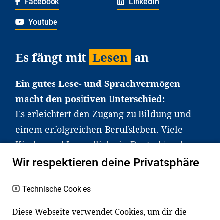
Facebook
LinkedIn
Youtube
Es fängt mit
Lesen
an
Ein gutes Lese- und Sprachvermögen
macht den positiven Unterschied:
Es erleichtert den Zugang zu Bildung und
einem erfolgreichen Berufsleben. Viele
Kinder und Jugendliche in Deutschland
haben aber große Schwierigkeiten dabei.
Wir respektieren deine Privatsphäre
Unser Angebot richtet sich deshalb gezielt
an Familien sowie an Erzieher*innen,
Technische Cookies
Lehrer*innen und andere
Diese Webseite verwendet Cookies, um dir die