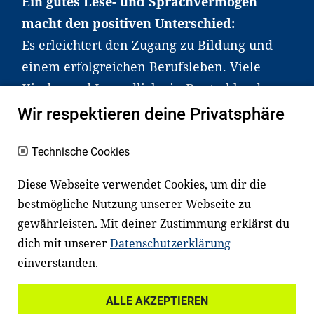
Ein gutes Lese- und Sprachvermögen
macht den positiven Unterschied:
Es erleichtert den Zugang zu Bildung und
einem erfolgreichen Berufsleben. Viele
Kinder und Jugendliche in Deutschland
haben aber große Schwierigkeiten dabei.
Wir respektieren deine Privatsphäre
Unser Angebot richtet sich deshalb gezielt
an Familien sowie an Erzieher*innen,
Technische Cookies
Lehrer*innen und andere
Diese Webseite verwendet Cookies, um dir die
Fachexpert*innen. Dafür arbeiten wir eng
bestmögliche Nutzung unserer Webseite zu
mit Ministerien, wissenschaftlichen
gewährleisten. Mit deiner Zustimmung erklärst du
Einrichtungen, Verbänden, Unternehmen
dich mit unserer
Datenschutzerklärung
und anderen Stiftungen zusammen.
einverstanden.
ALLE AKZEPTIEREN