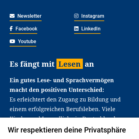
Newsletter
Instagram
Facebook
LinkedIn
Youtube
Es fängt mit
Lesen
an
Ein gutes Lese- und Sprachvermögen
macht den positiven Unterschied:
Es erleichtert den Zugang zu Bildung und
einem erfolgreichen Berufsleben. Viele
Kinder und Jugendliche in Deutschland
haben aber große Schwierigkeiten dabei.
Wir respektieren deine Privatsphäre
Unser Angebot richtet sich deshalb gezielt