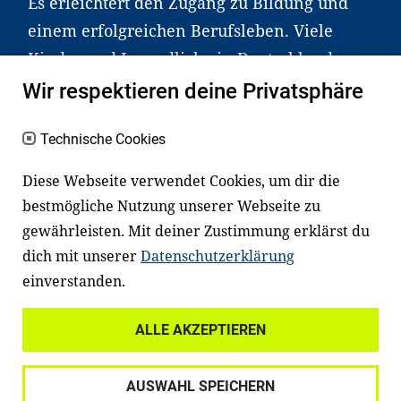
Es erleichtert den Zugang zu Bildung und
einem erfolgreichen Berufsleben. Viele
Kinder und Jugendliche in Deutschland
haben aber große Schwierigkeiten dabei.
Wir respektieren deine Privatsphäre
Unser Angebot richtet sich deshalb gezielt
an Familien sowie an Erzieher*innen,
Technische Cookies
Lehrer*innen und andere
Diese Webseite verwendet Cookies, um dir die
Fachexpert*innen. Dafür arbeiten wir eng
bestmögliche Nutzung unserer Webseite zu
mit Ministerien, wissenschaftlichen
gewährleisten. Mit deiner Zustimmung erklärst du
Einrichtungen, Verbänden, Unternehmen
dich mit unserer
Datenschutzerklärung
und anderen Stiftungen zusammen.
einverstanden.
ALLE AKZEPTIEREN
Widerrufsrecht
Datenschutz
AUSWAHL SPEICHERN