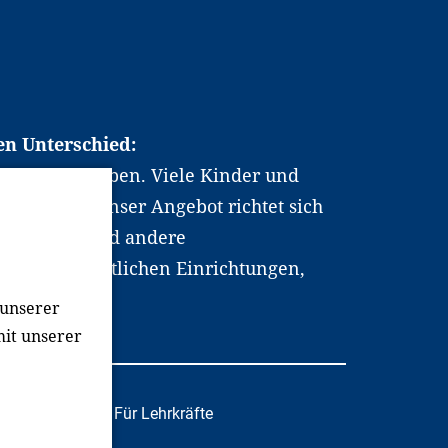
en Unterschied:
chen Berufsleben. Viele Kinder und
ten dabei. Unser Angebot richtet sich
hrer*innen und andere
, wissenschaftlichen Einrichtungen,
men.
 unserer
mit unserer
tafachkräfte
Für Lehrkräfte