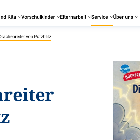
und Kita
Vorschulkinder
Elternarbeit
Service
Über uns
Drachenreiter von Potzblitz
reiter
tz