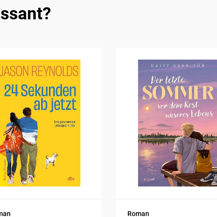
essant?
man
Roman