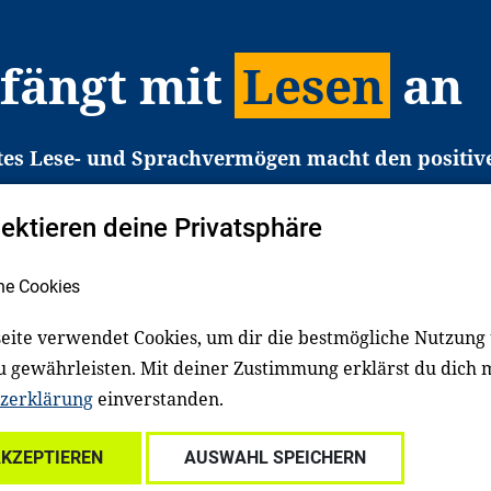
 fängt mit
Lesen
an
tes Lese- und Sprachvermögen macht den positiv
eichtert den Zugang zu Bildung und einem erfolgrei
pektieren deine Privatsphäre
liche in Deutschland haben aber große Schwierigkei
b gezielt an Familien sowie an Erzieher*innen, Le
he Cookies
pert*innen. Dafür arbeiten wir eng mit Ministerien
den, Unternehmen und anderen Stiftungen zusam
eite verwendet Cookies, um dir die bestmögliche Nutzung
u gewährleisten. Mit deiner Zustimmung erklärst du dich 
zerklärung
einverstanden.
Über uns
Kontakt
Spenden
Für Familien
Für Ki
AKZEPTIEREN
AUSWAHL SPEICHERN
ale Einrichtungen
Für freiwillig Engagierte