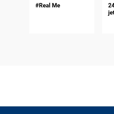
#Real Me
2
je