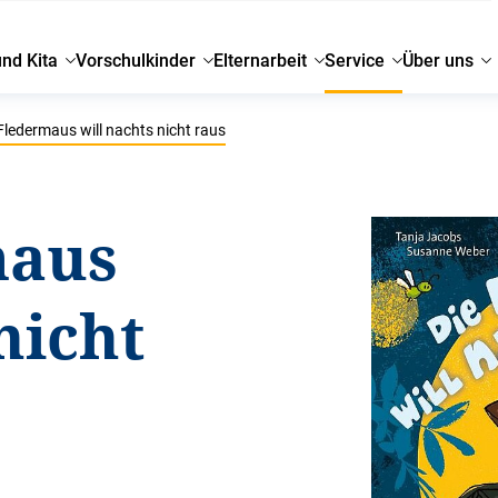
und Kita
Vorschulkinder
Elternarbeit
Service
Über uns
Fledermaus will nachts nicht raus
maus
nicht