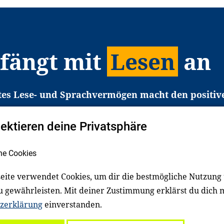
 fängt mit
Lesen
an
tes Lese- und Sprachvermögen macht den positiv
eichtert den Zugang zu Bildung und einem erfolgrei
pektieren deine Privatsphäre
liche in Deutschland haben aber große Schwierigkei
b gezielt an Familien sowie an Erzieher*innen, Le
he Cookies
pert*innen. Dafür arbeiten wir eng mit Ministerien
den, Unternehmen und anderen Stiftungen zusam
eite verwendet Cookies, um dir die bestmögliche Nutzung
u gewährleisten. Mit deiner Zustimmung erklärst du dich 
zerklärung
einverstanden.