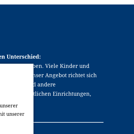
en Unterschied:
chen Berufsleben. Viele Kinder und
ten dabei. Unser Angebot richtet sich
hrer*innen und andere
, wissenschaftlichen Einrichtungen,
men.
 unserer
mit unserer